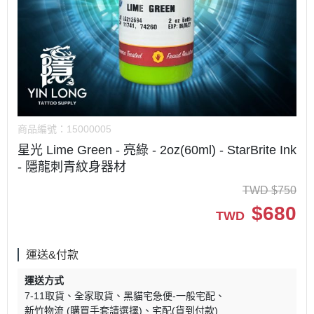
商品編號：
15000005
星光 Lime Green - 亮綠 - 2oz(60ml) - StarBrite Ink
- 隱龍刺青紋身器材
TWD
$
750
$
680
TWD
運送&付款
運送方式
7-11取貨
全家取貨
黑貓宅急便-一般宅配
新竹物流 (購買手套請選擇)
宅配(貨到付款)