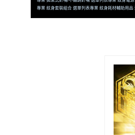
專業 拋棄式針嘴/不鏽鋼針嘴 選單列表
專業 紋身電源
專業 紋身套裝組合 選單列表
專業 紋身耗材輔助用品
全部商品
首頁
隱龍官網 將【不定時更新】商品
記得常返回查閱【新寶藏 新優
惠】
🔥隱龍刺青器材➠新品專區 (即時
更新)
🔥義大利 PANTHERA 豹牌 - 全系
列商品
專業 紋身機 選單列表
專業 彩色紋身色料 選單列表