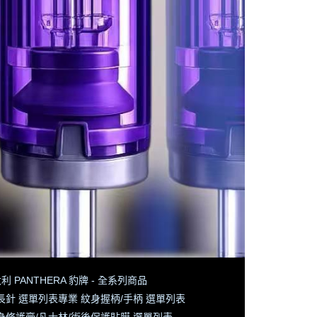
利 PANTHERA 豹牌 - 全系列商品
長針 選單列表
專業 紋身握柄/手柄 選單列表