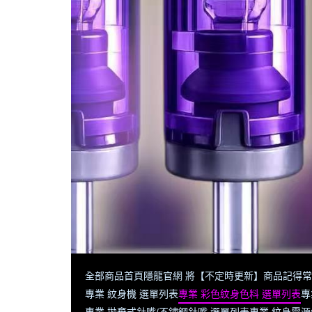
全部商品
首頁
隱龍官網 將【不定時更新】商品
記得常
專業 紋身機 選單列表
專業 彩色紋身色料 選單列表
專