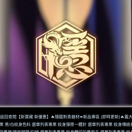
返回查閱【新寶藏 新優惠】
🔥隱龍刺青器材➠新品專區 (即時更新)
🔥義大
業 黑/白紋身色料 選單列表
專業 紋身彈匣一體針 選單列表
專業 紋身傳統