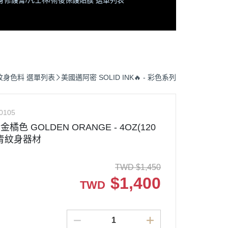
身修護膏/凡士林/術後保護貼膜 選單列表
紋身色料 選單列表
美國邁阿密 SOLID INK🔥 - 彩色系列
0105
 - 金橘色 GOLDEN ORANGE - 4OZ(120
龍刺青紋身器材
TWD
$
1,450
$
1,400
TWD