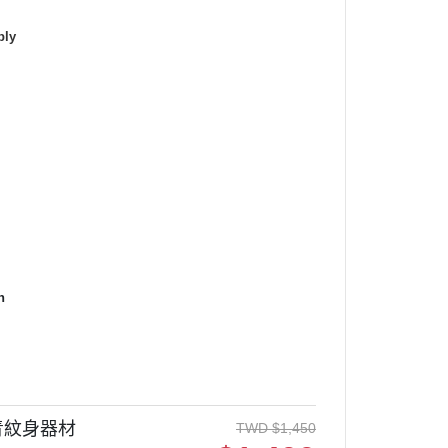
ly
n
龍刺青紋身器材
TWD
$
1,450