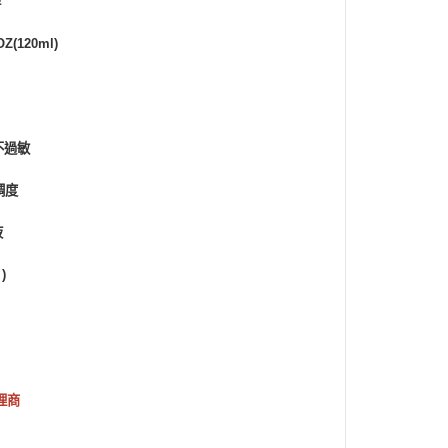
牌
Z(120ml)
不過敏
稠度
液
)
理商