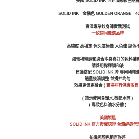
美國 SOLID INK 世界頂級彩色品
SOLID INK - 金橘色 GOLDEN ORANGE - 4O
資深專業紋身師實戰測試
一致認同嚴選品牌
高純度 高穩定 保久度極佳 入色佳 顯色
如需稀釋調和適合本身喜好的色料濃
請善用稀釋調和液
建議搭配
SOLID INK 牌 專用稀釋
適量幾滴調整 並攪拌均勻
效果更佳更融合 (
賣場裡有供應販售
( 請勿使用食鹽水,蒸餾水等 )
( 導致色料油水分離 )
美國製造
SOLID INK 官方授權認證 台灣經銷代
拍攝照顏色稍有誤差