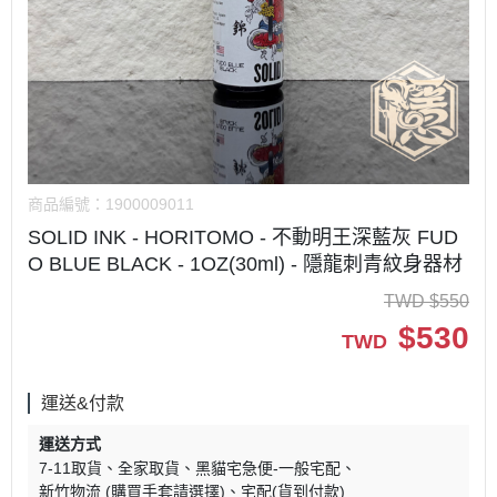
商品編號：
1900009011
SOLID INK - HORITOMO - 不動明王深藍灰 FUD
O BLUE BLACK - 1OZ(30ml) - 隱龍刺青紋身器材
TWD
$
550
$
530
TWD
運送&付款
運送方式
7-11取貨
全家取貨
黑貓宅急便-一般宅配
新竹物流 (購買手套請選擇)
宅配(貨到付款)