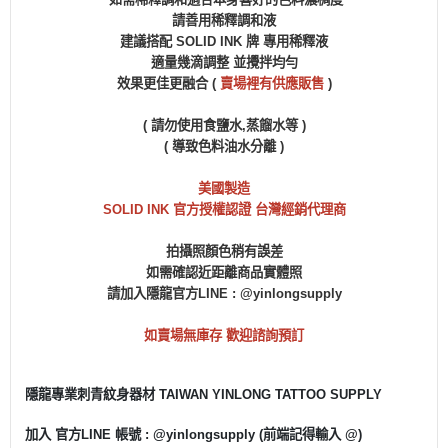
請善用稀釋調和液
建議搭配
SOLID INK 牌 專用稀釋液
適量幾滴調整 並攪拌均勻
效果更佳更融合 (
賣場裡有供應販售
)
( 請勿使用食鹽水,蒸餾水等 )
( 導致色料油水分離 )
美國製造
SOLID INK 官方授權認證 台灣經銷代理商
拍攝照顏色稍有誤差
如需確認近距離商品實體照
請加入隱龍官方LINE : @yinlongsupply
如賣場無庫存 歡迎諮詢預訂
隱龍專業刺青紋身器材 TAIWAN YINLONG TATTOO SUPPLY
加入 官方LINE 帳號 : @yinlongsupply (前端記得輸入 @)