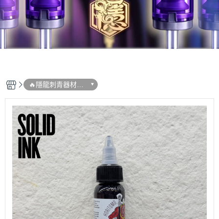
🔥隱龍刺青器材➠
新品專區 (即時更
新)