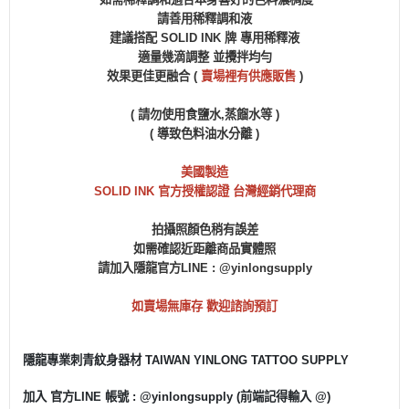
請善用稀釋調和液
建議搭配
SOLID INK 牌 專用稀釋液
適量幾滴調整 並攪拌均勻
效果更佳更融合 (
賣場裡有供應販售
)
( 請勿使用食鹽水,蒸餾水等 )
( 導致色料油水分離 )
美國製造
SOLID INK 官方授權認證 台灣經銷代理商
拍攝照顏色稍有誤差
如需確認近距離商品實體照
請加入隱龍官方LINE : @yinlongsupply
如賣場無庫存 歡迎諮詢預訂
隱龍專業刺青紋身器材 TAIWAN YINLONG TATTOO SUPPLY
加入 官方LINE 帳號 : @yinlongsupply (前端記得輸入 @)