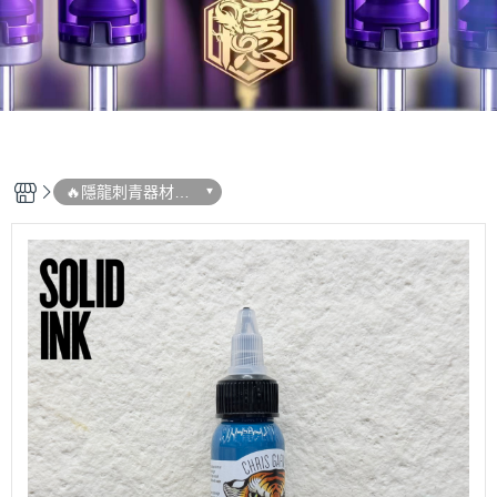
🔥隱龍刺青器材➠
新品專區 (即時更
新)