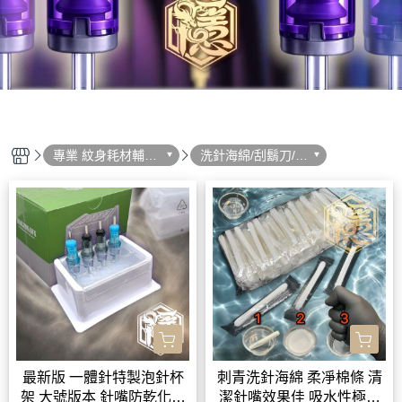
專業 紋身耗材輔助
洗針海綿/刮鬍刀/一
用品 選單列表
體針置架/泡針杯 -
系列
最新版 一體針特製泡針杯
刺青洗針海綿 柔凈棉條 清
架 大號版本 針嘴防乾化必
潔針嘴效果佳 吸水性極佳