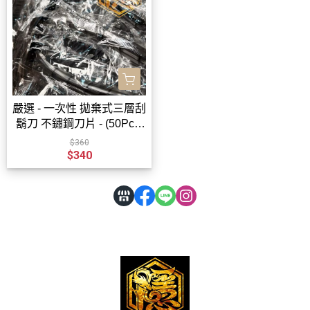
嚴選 - 一次性 拋棄式三層刮
鬍刀 不鏽鋼刀片 - (50Pcs/
包) - 隱龍刺青紋身器材
$360
$340