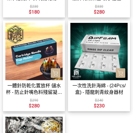
備 單盒10件裝 - 隱龍刺青
拋棄式獨立包裝 大面積範
$230
$330
紋身器材
圍用量節省 安全衛生 - 隱龍
$180
$280
刺青紋身器材
一體針防乾化置放杯 儲水
一次性洗針海綿 - (24Pcs/
杯 - 防止針嘴色料殘留凝固
盒) - 隱龍刺青紋身器材
更好放置分類針具 - 20PC
$290
$240
S/一盒20個 - 隱龍刺青紋身
$280
$230
器材