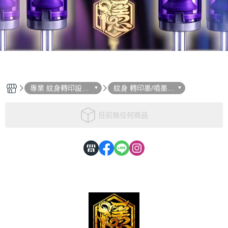
專業 紋身轉印設備
紋身 轉印墨/噴墨打
用品 選單列表
印紙 系列
目前無任何商品