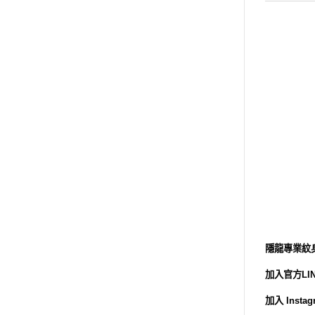
專業 店內設備器材 選單列表
專業 紋繡相關器材 選單列表
隱龍專業紋身刺
加入官方LINE
加入 Instagr