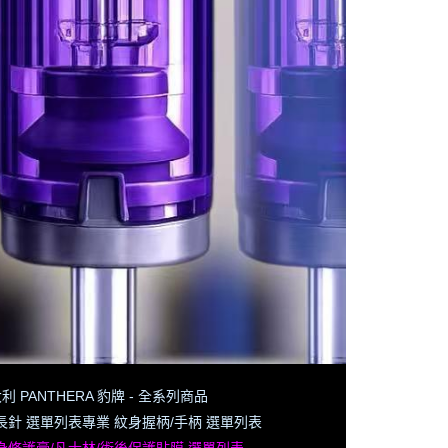
利 PANTHERA 豹牌 - 全系列商品
長針 選單列表
專業 紋身握柄/手柄 選單列表