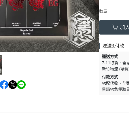
數量
加
運送&付款
運送方式
7-11取貨
全
新竹物流 (購
付款方式
宅配代收
全
黑貓宅急便取
情