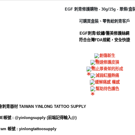
EGF 刺青修護購物 - 30g/15g - 單條/
可購買盒裝、零售給刺青客戶
EGF刺青/紋繡/醫美修護絲綢
符合台灣FDA規範，安全快捷
創傷新生
極速修護皮損
阻止厚骨架的形成
減弱紅腫熱痛
緩解痛感 癢感
幫助持色護色
青器材 TAIWAN YINLONG TATTOO SUPPLY
帳號 : @yinlongsupply (前端記得輸入@)
am 帳號 : yinlongtattoosupply