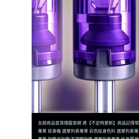
全部商品
首頁
隱龍官網 將【不定時更新】商品
記得常
專業 紋身機 選單列表
專業 彩色紋身色料 選單列表
專