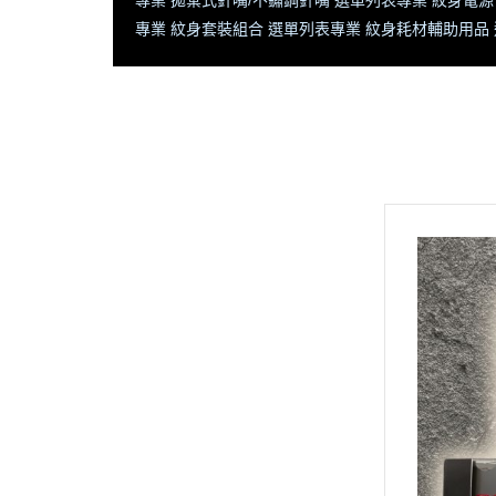
專業 拋棄式針嘴/不鏽鋼針嘴 選單列表
專業 紋身電源
專業 紋身套裝組合 選單列表
專業 紋身耗材輔助用品
全部商品
首頁
隱龍官網 將【不定時更新】商品
記得常返回查閱【新寶藏 新優
惠】
🔥隱龍刺青器材➠新品專區 (即時
更新)
🔥義大利 PANTHERA 豹牌 - 全系
列商品
專業 紋身機 選單列表
專業 彩色紋身色料 選單列表