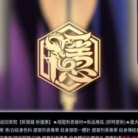
返回查閱【新寶藏 新優惠】
🔥隱龍刺青器材➠新品專區 (即時更新)
🔥義大
業 黑/白紋身色料 選單列表
專業 紋身彈匣一體針 選單列表
專業 紋身傳統