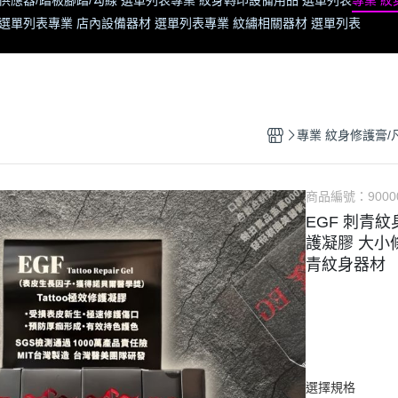
供應器/踏板腳踏/勾線 選單列表
專業 紋身轉印設備用品 選單列表
專業 紋
 選單列表
專業 店內設備器材 選單列表
專業 紋繡相關器材 選單列表
專業 紋身修護膏/
商品編號：
9000
EGF 刺青
護凝膠 大小條
青紋身器材
選擇規格