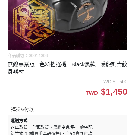
商品編號：
00014003
無線專業版 - 色料搖搖機 - Black黑款 - 隱龍刺青紋
身器材
TWD
$
1,500
$
1,450
TWD
運送&付款
運送方式
7-11取貨
全家取貨
黑貓宅急便-一般宅配
新竹物流 (購買手套請選擇)
宅配(貨到付款)