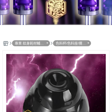
專業 紋身耗材輔助
色料杯/色料座/攪拌
用品 選單列表
機棒/搖搖機 - 系列