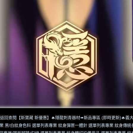
返回查閱【新寶藏 新優惠】
🔥隱龍刺青器材➠新品專區 (即時更新)
🔥義大
業 黑/白紋身色料 選單列表
專業 紋身彈匣一體針 選單列表
專業 紋身傳統