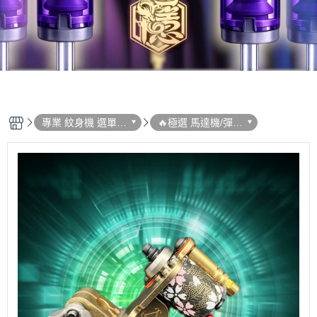
專業 紋身機 選單列
🔥極選 馬達機/彈片
表
機 系列