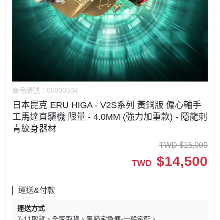
商品編號：
00000504
日本昆克 ERU HIGA - V2S系列 黃銅版 偏心軸手
工馬達直驅機 限量 - 4.0MM (強力加重款) - 隱龍刺
青紋身器材
TWD
$
15,000
$
14,500
TWD
運送&付款
運送方式
7-11取貨
全家取貨
黑貓宅急便-一般宅配