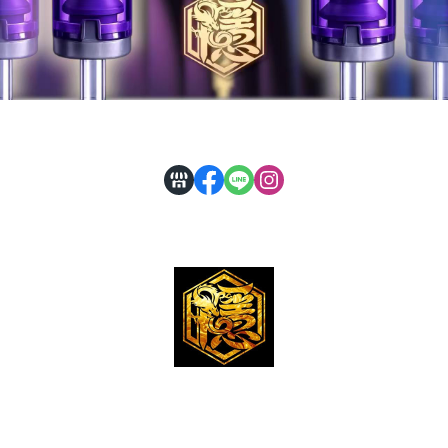
公司登記 : 隱龍刺青器材