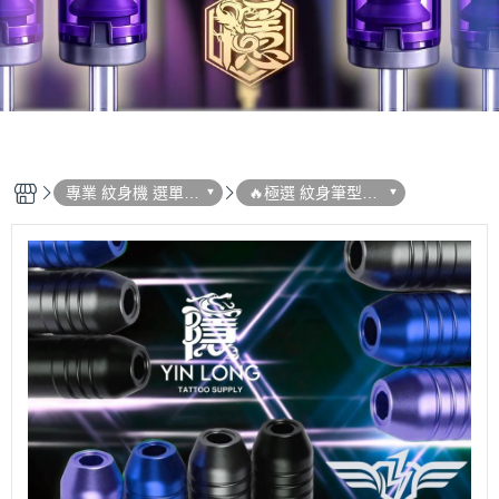
專業 紋身機 選單列
🔥極選 紋身筆型機
表
系列