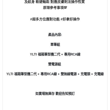
及紋身 軟硬軸距 對應皮膚刺法操作性質
原理參考事項💯
#超多方位應對功能 #好拿好操作
產品內容:
單筆組
YLTI 福箱筆型機二代 + 專用RCA線
雙電源組
YLTI 福箱筆型機二代 + 專用RCA線 + 雙無線電源 + 充電頭 + 充電線
如賣場無庫存 歡迎告知預訂