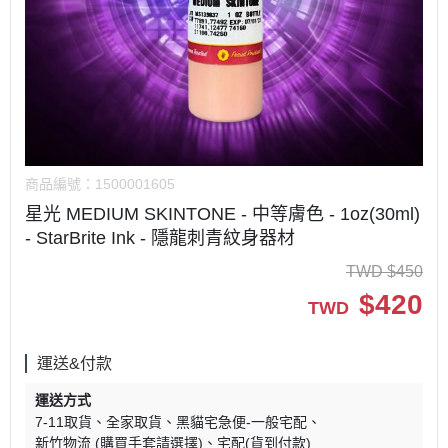
商品編號：
1500001605
星光 MEDIUM SKINTONE - 中等膚色 - 1oz(30ml)
- StarBrite Ink - 隱龍刺青紋身器材
TWD
$
450
$
420
TWD
運送&付款
運送方式
7-11取貨
全家取貨
黑貓宅急便-一般宅配
新竹物流 (購買手套請選擇)
宅配(貨到付款)