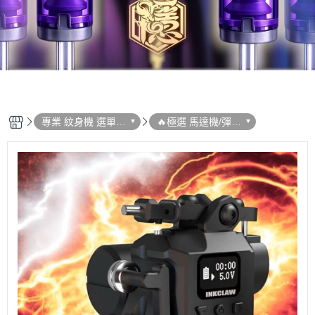
專業 紋身機 選單列
🔥極選 馬達機/彈片
表
機 系列