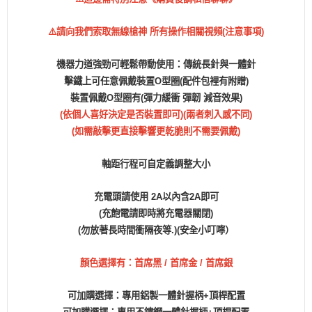
⚠️請向我們索取無線槍神 所有操作相關視頻(注意事項)
機器力道強勁可輕鬆帶動使用：傳統長針與一體針
擊鐵上可任意佩戴裝置O型圈(配件包裡有附贈)
裝置佩戴O型圈有(彈力緩衝 彈韌 減音效果)
(依個人喜好決定是否裝置即可)(兩者刺入感不同)
(如需敲擊更直接擊響更乾脆則不需要佩戴)
軸距行程可自定義調整大小
充電頭請使用 2A以內含2A即可
(充飽電請即時將充電器關閉)
(勿放著長時間衝隔夜等.)(安全小叮嚀）
顏色選擇有：首席黑 / 首席金 / 首席銀
可加購選擇：專用鋁製一體針握柄+頂桿配置