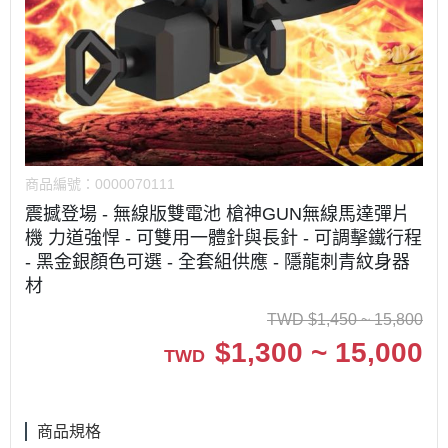
商品編號：
0000070111
震撼登場 - 無線版雙電池 槍神GUN無線馬達彈片
機 力道強悍 - 可雙用一體針與長針 - 可調擊鐵行程
- 黑金銀顏色可選 - 全套組供應 - 隱龍刺青紋身器
材
TWD
$
1,450 ~ 15,800
$
1,300 ~ 15,000
TWD
商品規格