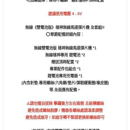
可加購選擇：專用不鏽鋼一體針握柄+頂桿配置
建議使用電壓 4 - 6V
無線《雙電池版》槍神無線馬達彈片機 全套組®️
⭕️尊爵配備詳細內容：
無線雙電池版 槍神無線馬達彈片機 *1
無線槍神專用 鋰電池 *2
贈送頂桿配置 *2
專業配件包組合 *1
鋰電池專用充電器 *1
(內含針墊.專用螺絲/六角鎖/墊片/彈韌緩衝圈/橡皮圈)
等.全面應有配備。
⚠️請勿擅自拔除 擊鐵後方左右兩側 主結構螺絲
避免造成螺絲脫膠 / 機器各螺絲處請溫柔調整
避免造成崩牙 / 如崩牙轉不緊請更換新螺絲即可