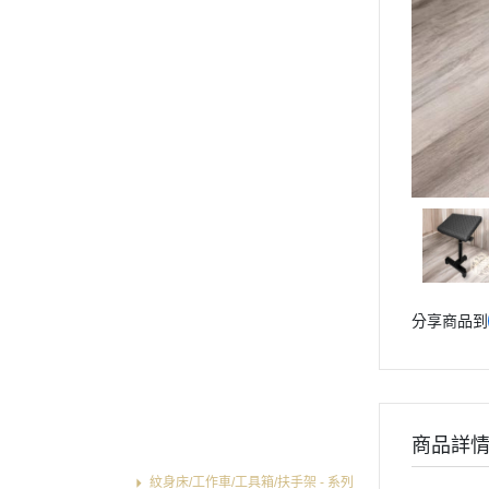
專業 黑/白紋身色料 選單列表
專業 紋身彈匣一體針 選單列表
專業 紋身傳統長針 選單列表
專業 紋身握柄/手柄 選單列表
專業 拋棄式針嘴/不鏽鋼針嘴
選單列表
專業 紋身電源供應器/踏板腳
踏/勾線 選單列表
專業 紋身轉印設備用品 選單列
表
專業 紋身修護膏/凡士林/術後
分享商品到
保護貼膜 選單列表
專業 紋身套裝組合 選單列表
專業 紋身耗材輔助用品 選單列
表
商品詳
專業 店內設備器材 選單列表
紋身床/工作車/工具箱/扶手架 - 系列