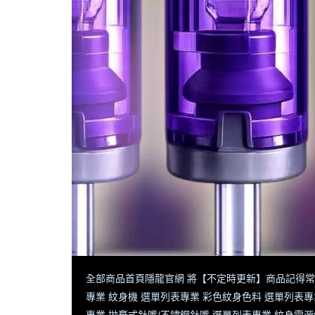
全部商品
首頁
隱龍官網 將【不定時更新】商品
記得常
專業 紋身機 選單列表
專業 彩色紋身色料 選單列表
專