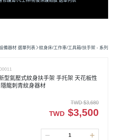
身修護膏/凡士林/術後保護貼膜 選單列表
設備器材 選單列表
紋身床/工作車/工具箱/扶手架 - 系列
00011
版 新型氣壓式紋身扶手架 手托架 天花板性
- 隱龍刺青紋身器材
TWD
$
3,680
$
3,500
TWD