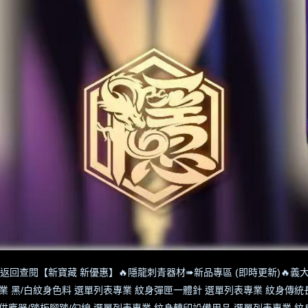
返回查閱【新寶藏 新優惠】
🔥隱龍刺青器材➠新品專區 (即時更新)
🔥義大
業 黑/白紋身色料 選單列表
專業 紋身彈匣一體針 選單列表
專業 紋身傳統