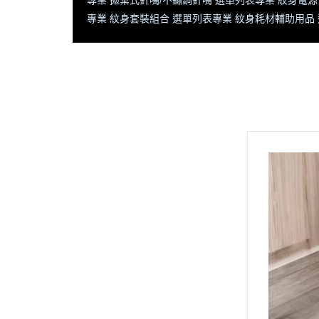
專業 拋棄式針嘴/不鏽鋼針嘴 選單列表
專業 紋身電源
專業 紋身套裝組合 選單列表
專業 紋身耗材輔助用品
全部商品
首頁
隱龍官網 將【不定時更新】商品
記得常返回查閱【新寶藏 新優
惠】
🔥隱龍刺青器材➠新品專區 (即時
更新)
🔥義大利 PANTHERA 豹牌 - 全系
列商品
專業 紋身機 選單列表
專業 彩色紋身色料 選單列表