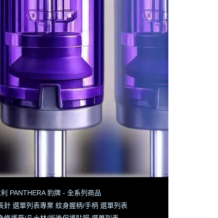
利 PANTHERA 豹牌 - 全系列商品
長針 選單列表
專業 紋身握柄/手柄 選單列表