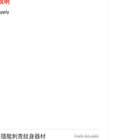
說明
pply
- 隱龍刺青紋身器材
TWD
$
3,680