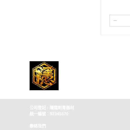
公司登記 : 隱龍刺青器材
統一編號：92345570
聯絡我們