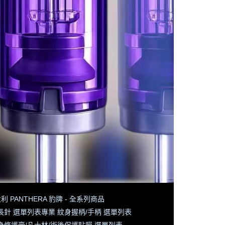
利 PANTHERA 豹牌 - 全系列商品
長針 選單列表
專業 紋身握柄/手柄 選單列表