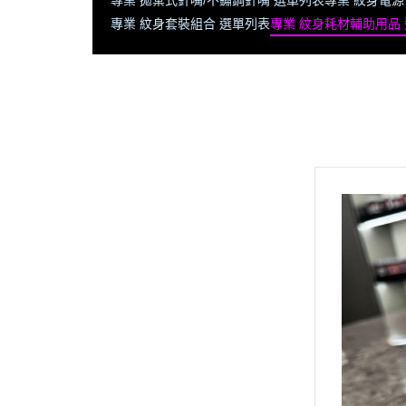
專業 拋棄式針嘴/不鏽鋼針嘴 選單列表
專業 紋身電源
專業 紋身套裝組合 選單列表
專業 紋身耗材輔助用品
全部商品
首頁
隱龍官網 將【不定時更新】商品
記得常返回查閱【新寶藏 新優
惠】
🔥隱龍刺青器材➠新品專區 (即時
更新)
🔥義大利 PANTHERA 豹牌 - 全系
列商品
專業 紋身機 選單列表
專業 彩色紋身色料 選單列表