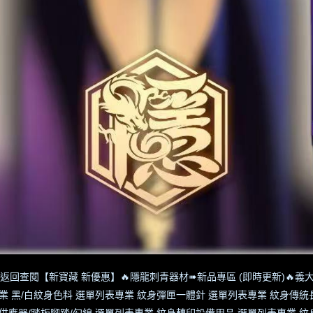
返回查閱【新寶藏 新優惠】
🔥隱龍刺青器材➠新品專區 (即時更新)
🔥義大
業 黑/白紋身色料 選單列表
專業 紋身彈匣一體針 選單列表
專業 紋身傳統