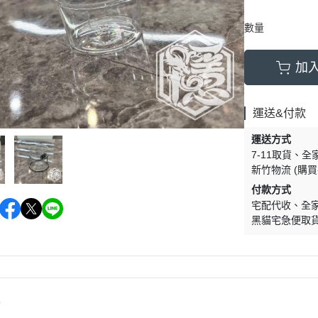
數量
加
運送&付款
運送方式
7-11取貨
全
新竹物流 (購
付款方式
宅配代收
全
黑貓宅急便取
情