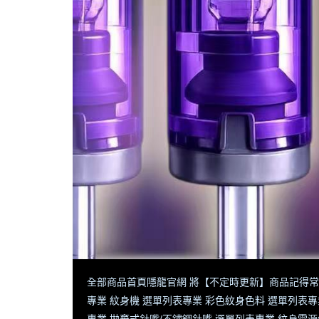
全部商品
首頁
隱龍官網 將【不定時更新】商品
記得常
專業 紋身機 選單列表
專業 彩色紋身色料 選單列表
專