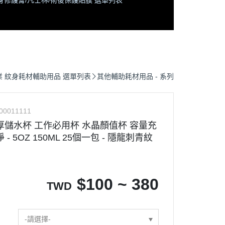
身修護膏/凡士林/術後保護貼膜 選單列表
業 紋身耗材輔助用品 選單列表
其他輔助耗材用品 - 系列
00011111
厚儲水杯 工作必用杯 水晶顏值杯 容量充
- 5OZ 150ML 25個一包 - 隱龍刺青紋
$
100 ~ 380
TWD
-請選擇-