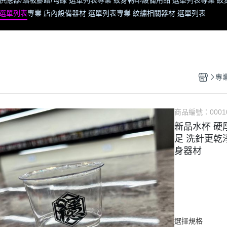
供應器/踏板腳踏/勾線 選單列表
專業 紋身轉印設備用品 選單列表
專業 紋
 選單列表
專業 店內設備器材 選單列表
專業 紋繡相關器材 選單列表
專
商品編號：
0001
新品水杯 硬
足 洗針更乾淨 
身器材
選擇規格