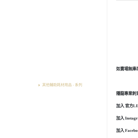
擦拭紙/鴨舌棒/透氣膠帶 - 系列
色料杯/色料座/攪拌機棒/搖搖機 - 系
列
保鮮膜/保潔墊/保潔套/床巾 - 系列
清潔皂/噴霧瓶/彎嘴壺/起泡瓶/起泡機
- 系列
洗針海綿/刮鬍刀/一體針置架/泡針杯
- 系列
橡皮筋/針墊T帽/握柄軟綿套 - 系列
如賣場無庫
紋身構圖手繪皮膚筆 - 系列
其他輔助耗材用品 - 系列
隱龍專業刺青紋
專業 店內設備器材 選單列表
專業 紋繡相關器材 選單列表
加入 官方LINE
加入 Instagr
加入 Facebo