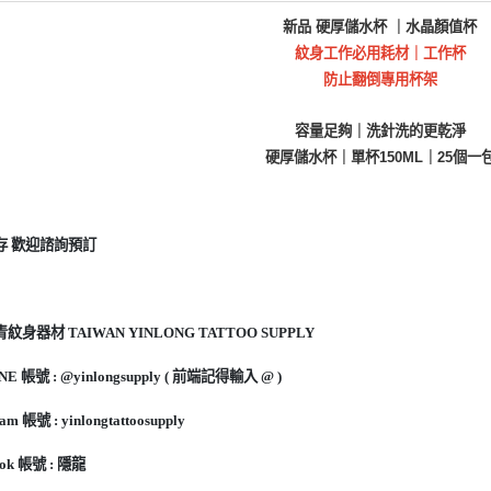
新品 硬厚儲水杯 ｜水晶顏值杯
紋身工作必用耗材｜工作杯
防止翻倒專用杯架
容量足夠｜洗針洗的更乾淨
硬厚儲水杯｜單杯150ML｜25個一
存 歡迎諮詢預訂
身器材 TAIWAN YINLONG TATTOO SUPPLY
 帳號 : @yinlongsupply ( 前端記得輸入 @ )
am 帳號 : yinlongtattoosupply
ok 帳號 : 隱龍