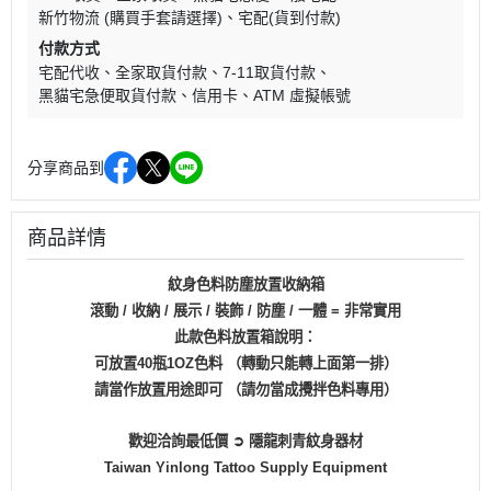
新竹物流 (購買手套請選擇)
宅配(貨到付款)
付款方式
宅配代收
全家取貨付款
7-11取貨付款
黑貓宅急便取貨付款
信用卡
ATM 虛擬帳號
分享商品到
商品詳情
紋身色料防塵放置收納箱
滾動 / 收納 / 展示 / 裝飾 / 防塵 / 一體 = 非常實用
此款色料放置箱說明：
可放置40瓶1OZ色料 （轉動只能轉上面第一排）
請當作放置用途即可 （請勿當成攪拌色料專用）
歡迎洽詢最低價 ➲ 隱龍刺青紋身器材
Taiwan Yinlong Tattoo Supply Equipment