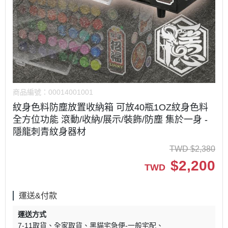
商品編號：
00014001001
紋身色料防塵放置收納箱 可放40瓶1OZ紋身色料
全方位功能 滾動/收納/展示/裝飾/防塵 集於一身 -
隱龍刺青紋身器材
TWD
$
2,380
$
2,200
TWD
運送&付款
運送方式
7-11取貨
全家取貨
黑貓宅急便-一般宅配