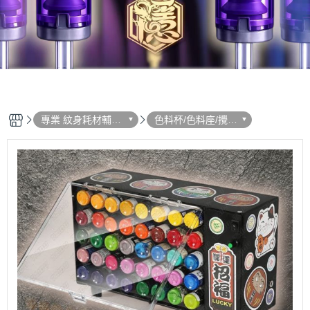
專業 紋身耗材輔助
色料杯/色料座/攪拌
用品 選單列表
機棒/搖搖機 - 系列