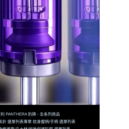
利 PANTHERA 豹牌 - 全系列商品
長針 選單列表
專業 紋身握柄/手柄 選單列表