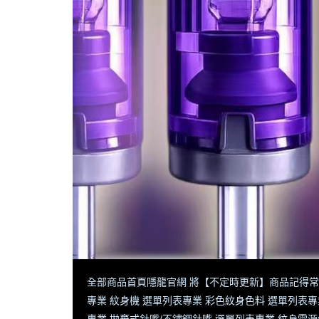
全部商品
首頁
隱龍官網 將【不定時更新】商品
記得常
專業 紋身機 選單列表
專業 彩色紋身色料 選單列表
專