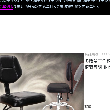
供應器/踏板腳踏/勾線 選單列表
專業 紋身轉印設備用品 選單列表
專業 紋
 選單列表
專業 店內設備器材 選單列表
專業 紋繡相關器材 選單列表
商品編號：
1110
多職業工作椅
椅背可調 耐重
數量