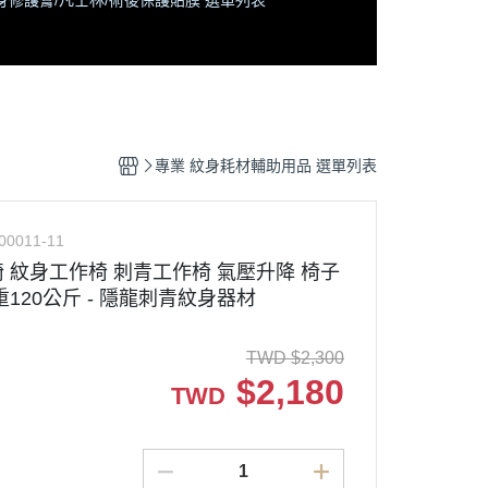
身修護膏/凡士林/術後保護貼膜 選單列表
專業 紋身耗材輔助用品 選單列表
00011-11
 紋身工作椅 刺青工作椅 氣壓升降 椅子
120公斤 - 隱龍刺青紋身器材
TWD
$
2,300
$
2,180
TWD