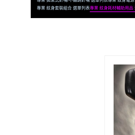
專業 拋棄式針嘴/不鏽鋼針嘴 選單列表
專業 紋身電源
專業 紋身套裝組合 選單列表
專業 紋身耗材輔助用品
全部商品
首頁
隱龍官網 將【不定時更新】商品
記得常返回查閱【新寶藏 新優
惠】
🔥隱龍刺青器材➠新品專區 (即時
更新)
🔥義大利 PANTHERA 豹牌 - 全系
列商品
專業 紋身機 選單列表
專業 彩色紋身色料 選單列表