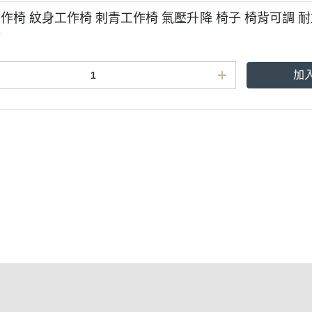
作椅 紋身工作椅 刺青工作椅 氣壓升降 椅子 椅背可調 耐重
材
加