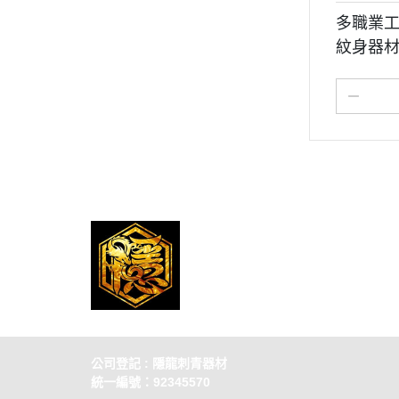
多職業工
紋身器
公司登記 : 隱龍刺青器材
統一編號：92345570