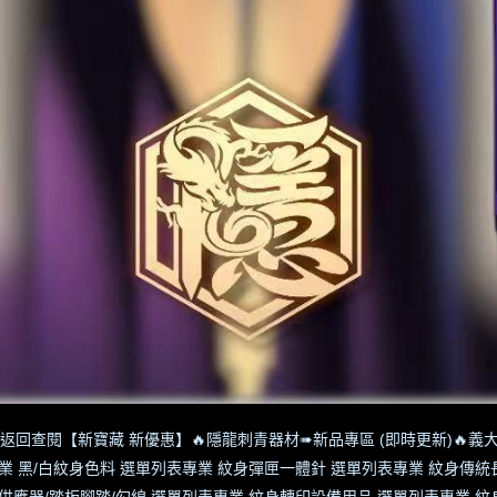
返回查閱【新寶藏 新優惠】
🔥隱龍刺青器材➠新品專區 (即時更新)
🔥義大
業 黑/白紋身色料 選單列表
專業 紋身彈匣一體針 選單列表
專業 紋身傳統