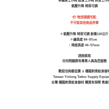
多職業工作椅 紋身工作椅 刺青工作
氣壓升降 椅背可調
📦 物流請選宅配
不可取其他商品併單
◽️ 氣壓升降 椅背可調 耐重120公斤
◽️ 總高度 84~97cm
▫️ 椅座高度 44~57mm
諮詢索取
任何問題將有專業人員為您服務
歡迎洽詢最低價 ➲ 隱龍刺青紋身器
Taiwan Yinlong Tattoo Supply Equi
台灣 隱龍刺青紋身器材 購買有保障 售後