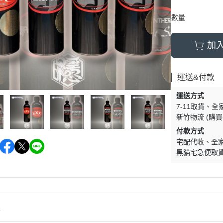
數量
加
運送&付款
運送方式
7-11取貨
全
新竹物流 (購
付款方式
宅配代收
全
黑貓宅急便取
情