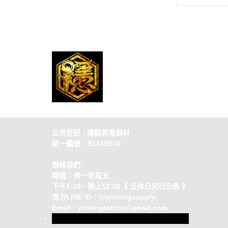
公司登記 : 隱龍刺青器材
統一編號：92345570
聯絡我們
時間：周一至周五
下午1:00 - 晚上12:00《 公休日另行公告 》
官方LINE ID : @yinlongsupply
Email : yinlongtattoo@gmail.com