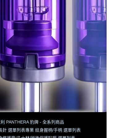
利 PANTHERA 豹牌 - 全系列商品
長針 選單列表
專業 紋身握柄/手柄 選單列表