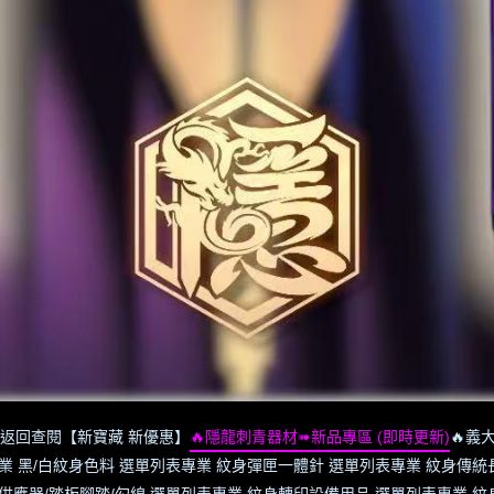
返回查閱【新寶藏 新優惠】
🔥隱龍刺青器材➠新品專區 (即時更新)
🔥義大
業 黑/白紋身色料 選單列表
專業 紋身彈匣一體針 選單列表
專業 紋身傳統