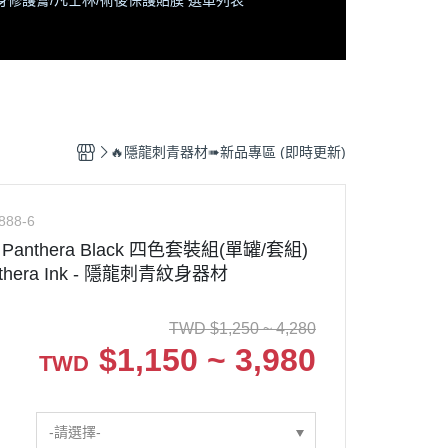
身修護膏/凡士林/術後保護貼膜 選單列表
🔥隱龍刺青器材➠新品專區 (即時更新)
888-6
Panthera Black 四色套裝組(單罐/套組)
thera Ink - 隱龍刺青紋身器材
TWD
$
1,250 ~ 4,280
$
1,150 ~ 3,980
TWD
-請選擇-