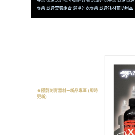
專業 拋棄式針嘴/不鏽鋼針嘴 選單列表
專業 紋身電源
專業 紋身套裝組合 選單列表
專業 紋身耗材輔助用品
全部商品
首頁
隱龍官網 將【不定時更新】商品
記得常返回查閱【新寶藏 新優
惠】
🔥隱龍刺青器材➠新品專區 (即時
更新)
🔥義大利 PANTHERA 豹牌 - 全系
列商品
專業 紋身機 選單列表
專業 彩色紋身色料 選單列表