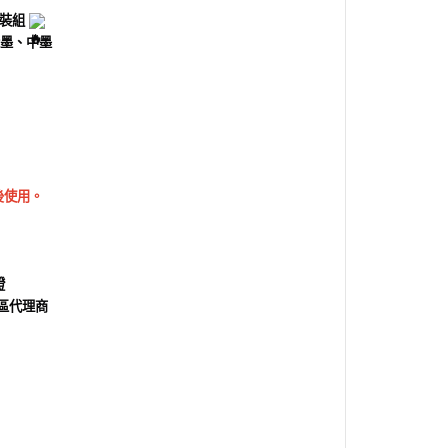
色套裝組
深墨、中墨
後使用。
證
區代理商