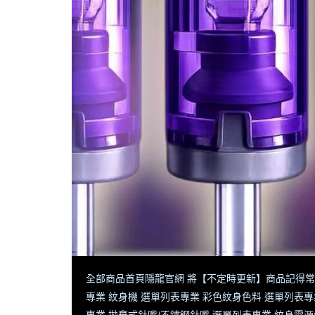
全部商品
首頁
隱龍官網 將【不定時更新】商品
記得常
專業 紋身機 選單列表
專業 彩色紋身色料 選單列表
專