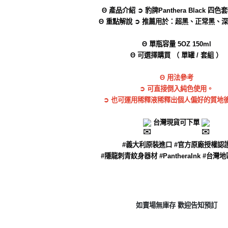
Θ 產品介紹 ➲ 豹牌Panthera Black 四
Θ 重點解說 ➲ 推薦用於：超黑、正常黑、
Θ 單瓶容量 5OZ 150ml
Θ 可選擇購買 （ 單罐 / 套組 ）
Θ 用法參考
➲ 可直接倒入純色使用。
➲ 也可運用稀釋液稀釋出個人偏好的質地
台灣現貨可下單
#義大利原裝進口
#官方原廠授權認
#隱龍刺青紋身器材
#PantheraInk
#台灣地
如賣場無庫存 歡迎告知預訂