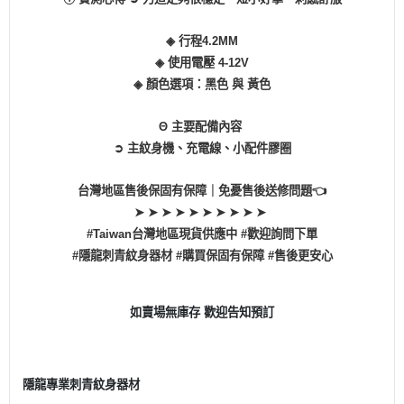
◈ 行程4.2MM
◈ 使用電壓 4-12V
◈ 顏色選項：黑色 與 黃色
Θ 主要配備內容
➲ 主紋身機、充電線、小配件膠圈
台灣地區售後保固有保障｜免憂售後送修問題👈
➤ ➤ ➤ ➤ ➤ ➤ ➤ ➤ ➤ ➤
#Taiwan台灣地區現貨供應中 #歡迎詢問下單
#隱龍刺青紋身器材 #購買保固有保障 #售後更安心
如賣場無庫存 歡迎告知預訂
隱龍專業刺青紋身器材