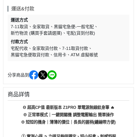
運送&付款
運送方式
7-11取貨
全家取貨
黑貓宅急便-一般宅配
新竹物流 (購買手套請選擇)
宅配(貨到付款)
付款方式
宅配代收
全家取貨付款
7-11取貨付款
黑貓宅急便取貨付款
信用卡
ATM 虛擬帳號
分享商品到
商品詳情
Θ 超高CP值 最新版本 Z1PRO 單電源無線紋身筆 🔥
Θ 正常單模式｜一鍵開關機 調整電壓輸出 簡單操作
Θ 短短的機身｜薄薄的價位｜長長的握柄(纏繃帶方便)
① 實測心得 ➲ 力道足夠很穩定、短小好拿、刺感舒服