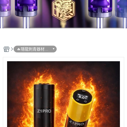
🔥隱龍刺青器材➠
新品專區 (即時更
新)