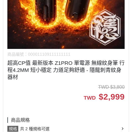
商品編號：
000011109111111111
超高CP值 最新版本 Z1PRO 單電源 無線紋身筆 行
程4.2MM 短小穩定 力道足夠舒適 - 隱龍刺青紋身
器材
TWD
$
3,800
$
2,999
TWD
商品規格
規格
共 2 種規格可選