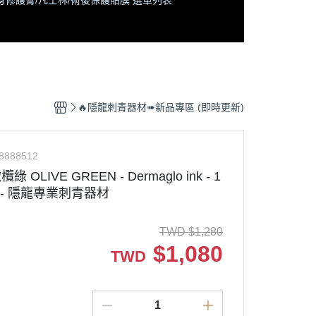
身修護膏/凡士林/術後保護貼膜 選單列表
🔥隱龍刺青器材➠新品專區 (即時更新)
8888512
 OLIVE GREEN - Dermaglo ink - 1
 - 隱龍專業刺青器材
TWD
$
1,280
$
1,080
TWD