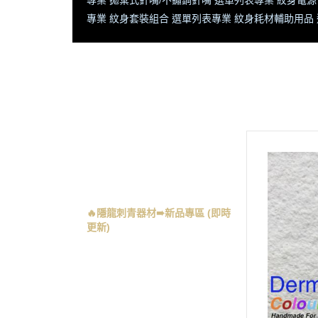
專業 拋棄式針嘴/不鏽鋼針嘴 選單列表
專業 紋身電源
專業 紋身套裝組合 選單列表
專業 紋身耗材輔助用品
全部商品
首頁
隱龍官網 將【不定時更新】商品
記得常返回查閱【新寶藏 新優
惠】
🔥隱龍刺青器材➠新品專區 (即時
更新)
🔥義大利 PANTHERA 豹牌 - 全系
列商品
專業 紋身機 選單列表
專業 彩色紋身色料 選單列表