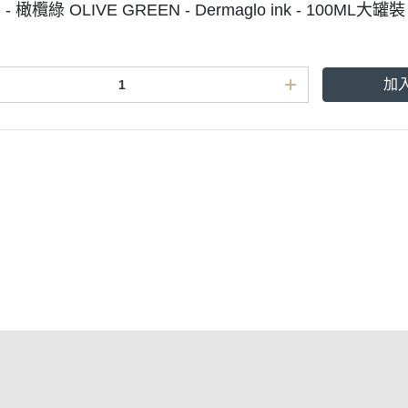
 橄欖綠 OLIVE GREEN - Dermaglo ink - 100ML
加