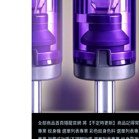
全部商品
首頁
隱龍官網 將【不定時更新】商品
記得常
專業 紋身機 選單列表
專業 彩色紋身色料 選單列表
專