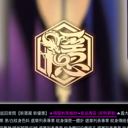
返回查閱【新寶藏 新優惠】
🔥隱龍刺青器材➠新品專區 (即時更新)
🔥義大
業 黑/白紋身色料 選單列表
專業 紋身彈匣一體針 選單列表
專業 紋身傳統