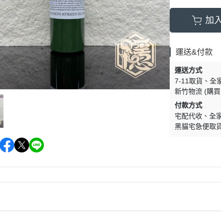
加
運送&付款
運送方式
7-11取貨
全
新竹物流 (購
付款方式
宅配代收
全
黑貓宅急便取
情