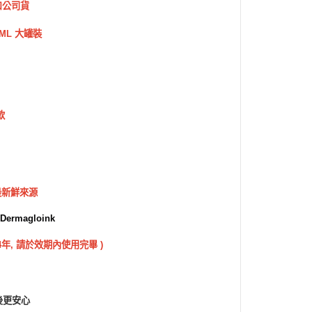
口公司貨
100ML 大罐裝
款
最新鮮來源
rmagloink
年, 請於效期內使用完畢 )
後更安心