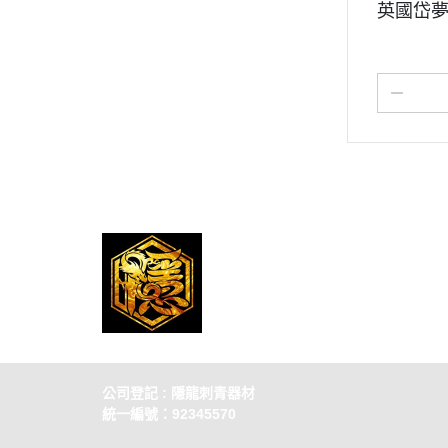
英國岱夢 -
公司登記 : 隱龍刺青器材
統一編號：92345570