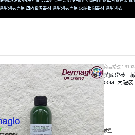
供應器/踏板腳踏/勾線 選單列表
專業 紋身轉印設備用品 選單列表
專業 紋
 選單列表
專業 店內設備器材 選單列表
專業 紋繡相關器材 選單列表
商品編號：
9103
英國岱夢 - 橄欖綠
00ML大罐裝
數量