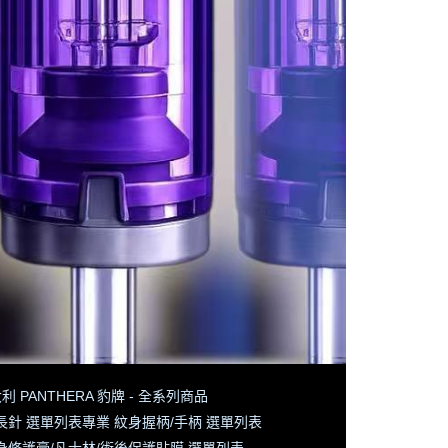
利 PANTHERA 豹牌 - 全系列商品
長針 選單列表
專業 紋身握柄/手柄 選單列表