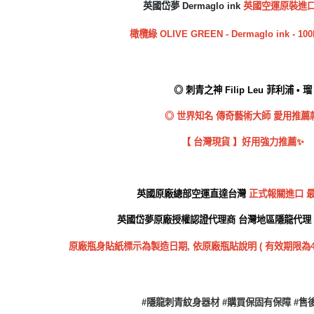
英國
岱夢
Dermaglo ink
英國空運
原裝進
橄欖綠 OLIVE GREEN
-
Dermaglo ink - 
◎ 刺青之神 Filip Leu 菲利浦 • 瑠
◎ 世界知名 傳奇藝術大師 愛用推薦
【 台灣現貨 】好用強力推薦✨
英國原廠總部空運直達台灣
正式報關進口
英國岱夢原廠授權認證代理商
台灣地區隱龍代理 De
原廠瓶身貼紙標示為製造日期,
依原廠瓶貼
說明 (
有效期限為4
#隱龍刺青紋身器材 #購買保固有保障 #售