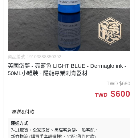
商品編號：
9103888850392
英國岱夢 - 亮藍色 LIGHT BLUE - Dermaglo ink -
50ML小罐裝 - 隱龍專業刺青器材
TWD
$
680
$
600
TWD
運送&付款
運送方式
7-11取貨
全家取貨
黑貓宅急便-一般宅配
新竹物流 (購買手套請選擇)
宅配(貨到付款)