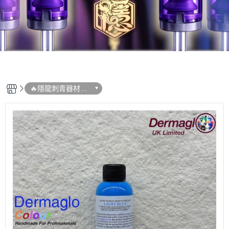
🔥隱龍刺青器材➠
新品專區 (即時更
新)