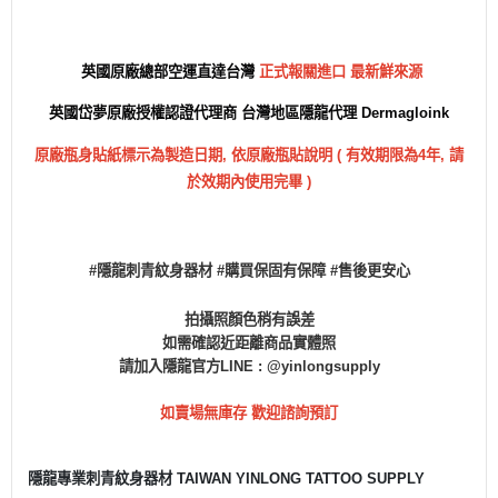
最新鮮來源
英國原廠總部空運直達台灣
正式報關進口
英國岱夢原廠授權認證代理商
台灣地區隱龍代理 Dermagloink
原廠瓶身貼紙標示為製造日期,
依原廠瓶貼
說明 (
有效期限為4年, 請
於效期內使用完畢 )
#隱龍刺青紋身器材 #購買保固有保障 #售後更安心
拍攝照顏色稍有誤差
如需確認近距離商品實體照
請加入隱龍官方LINE : @yinlongsupply
如賣場無庫存 歡迎諮詢預訂
隱龍專業刺青紋身器材 TAIWAN YINLONG TATTOO SUPPLY